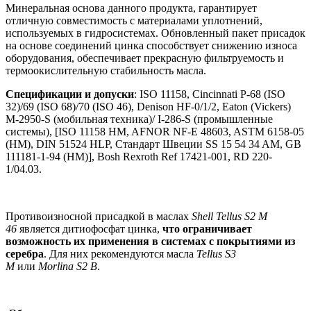
Минеральная основа данного продукта, гарантирует
отличную совместимость с материалами уплотнений,
используемых в гидросистемах. Обновленный пакет присадок
на основе соединений цинка способствует снижению износа
оборудования, обеспечивает прекрасную фильтруемость и
термоокислительную стабильность масла.
Спецификации и допуски
: ISO 11158, Cincinnati P-68 (ISO
32)/69 (ISO 68)/70 (ISO 46), Denison HF-0/1/2, Eaton (Vickers)
M-2950-S (мобильная техника)/ I-286-S (промышленные
системы), [ISO 11158 HM, AFNOR NF-E 48603, ASTM 6158-05
(HM), DIN 51524 HLP, Стандарт Швеции SS 15 54 34 AM, GB
111181-1-94 (HM)], Bosh Rexroth Ref 17421-001, RD 220-
1/04.03.
Противоизносной присадкой в маслах
Shell Tellus S2 M
46
является дитиофосфат цинка,
что ограничивает
возможность их применения в системах с покрытиями из
серебра
. Для них рекомендуются масла
Tellus S3
M
или
Morlina S2 B
.