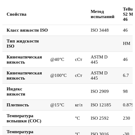
Tellus
Метод
Свойства
S2 M
испытаний
46
Класс вязкости ISO
ISO 3448
46
Тип жидскости
HM
ISO
Кинематическая
ASTM D
@40°C
сСт
46
вязкость
445
Кинематическая
ASTM D
@100°C
сСт
6.7
вязкость
445
Индекс
ISO 2909
98
вязкости
Плотность
@15°C
кг/л
ISO 12185
0.879
Температура
°C
ISO 2592
230
вспышки (СОС)
Температура
°C
ISO 3016
-30