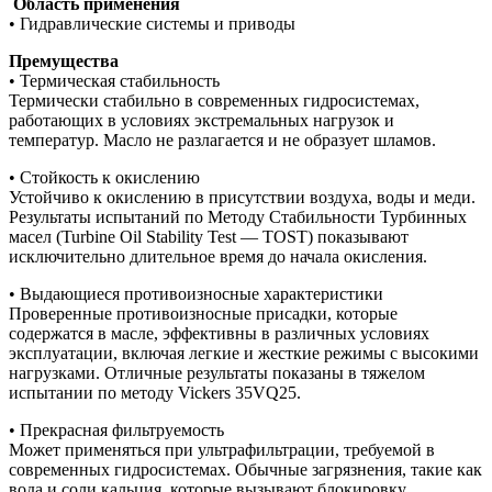
Область применения
• Гидравлические системы и приводы
Премущества
• Термическая стабильность
Термически стабильно в современных гидросистемах,
работающих в условиях экстремальных нагрузок и
температур. Масло не разлагается и не образует шламов.
• Стойкость к окислению
Устойчиво к окислению в присутствии воздуха, воды и меди.
Результаты испытаний по Методу Стабильности Турбинных
масел (Turbine Oil Stability Test — TOST) показывают
исключительно длительное время до начала окисления.
• Выдающиеся противоизносные характеристики
Проверенные противоизносные присадки, которые
содержатся в масле, эффективны в различных условиях
эксплуатации, включая легкие и жесткие режимы с высокими
нагрузками. Отличные результаты показаны в тяжелом
испытании по методу Vickers 35VQ25.
• Прекрасная фильтруемость
Может применяться при ультрафильтрации, требуемой в
современных гидросистемах. Обычные загрязнения, такие как
вода и соли кальция, которые вызывают блокировку