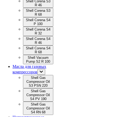
Shell Corena S3
R 46
Shell Corena S3
R 68
Shell Corena S4
P 100
Shell Corena S4
R 32
Shell Corena S4
R 46
Shell Corena S4
R 68
Shell Vacuum
Pump S2 R 100
Масла для газовых
компрессоров
Shell Gas
Compressor Oil
S3 PSN 220
Shell Gas
Compressor Oil
S4 PV 190
Shell Gas
Compressor Oil
S4 RN 68