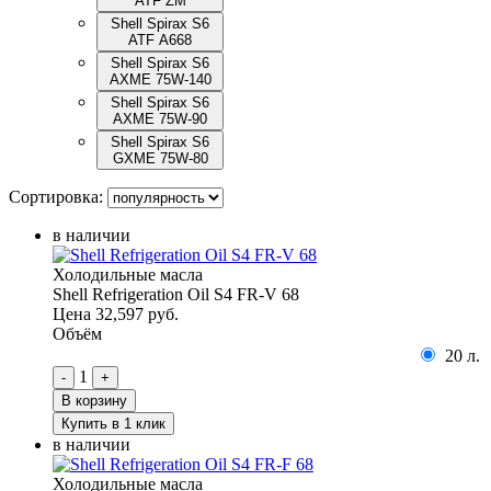
ATF ZM
Shell Spirax S6
ATF А668
Shell Spirax S6
AXME 75W-140
Shell Spirax S6
AXME 75W-90
Shell Spirax S6
GXME 75W-80
Сортировка:
в наличии
Холодильные масла
Shell Refrigeration Oil S4 FR-V 68
Цена
32,597 руб.
Объём
20 л.
1
-
+
В корзину
Купить в 1 клик
в наличии
Холодильные масла