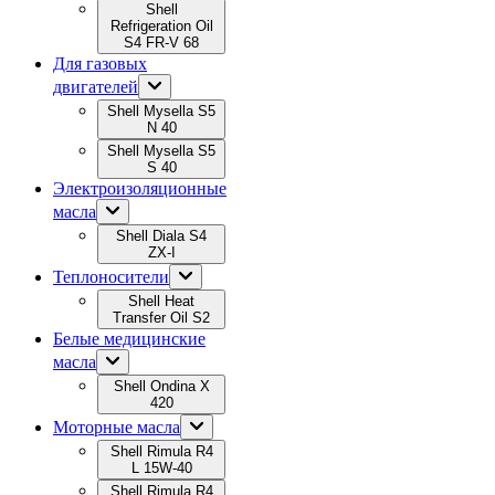
Shell
Refrigeration Oil
S4 FR-V 68
Для газовых
двигателей
Shell Mysella S5
N 40
Shell Mysella S5
S 40
Электроизоляционные
масла
Shell Diala S4
ZX-I
Теплоносители
Shell Heat
Transfer Oil S2
Белые медицинские
масла
Shell Ondina X
420
Моторные масла
Shell Rimula R4
L 15W-40
Shell Rimula R4