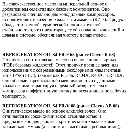
Высококачественное масло на минеральной основе с
добавлением селективных базовых компонентов. Оно
разработано специально для холодильных компрессоров,
использующих в качестве хладагента аммиак (R717). Продукт
обладает отличной термической и окислительной
стабильностью, что предотвращает образование отложений и
шлама в системе, обеспечивая чистоту испарителей.
REFRIGERATION OIL S4 FR-F 68 (ранее Clavus R 68)
Полностью синтетическое масло на основе полиэфирных
(POE) базовых жидкостей. Этот продукт предназначен для
использования с современными безхлорными хладагентами
типа ГФУ (HFC), такими как R134a, R404A, R407C и R410A.
Оно обладает превосходной смешиваемостью с данными
хладагентами, гарантируя надежный возврат масла в
компрессор и эффективную смазку во всем диапазоне рабочих
температур.
REFRIGERATION OIL S4 FR-V 68 (ранее Clavus AB 68)
Синтетическое масло на основе алкилбензолов. Оно
отличается высокой химической стабильностью и
предназначено для работы с критическими хладагентами,
такими как аммиак (для систем с высокими требованиями), а