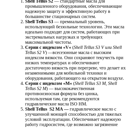
Shell
Tellus
S
2
— стандартные масла для
промышленного оборудования, обеспечивающие
надежную защиту и эффективную работу в
большинстве стационарных систем.
Shell
Tellus
S
3
— премиальный уровень,
использующий беззольные технологии. Эти масла
идеально подходят для систем, работающих при
экстремальных нагрузках и требующих
максимальной чистоты.
Серии с индексом «
V
«
(
Shell
Tellus
S
3
V
или
Shell
Tellus
S
2
V
) —всесезонные масла с высоким
индексом вязкости. Они сохраняют текучесть при
низких температурах и обеспечивают
достаточную вязкость при перегреве, что делает их
незаменимыми для мобильной техники и
оборудования, работающего на открытом воздухе.
Серии с индексом «
M
«
(
Shell
Tellus
S
3
M
,
Shell
Tellus
S
2
M
) — высококачественная
противоизносная формула без цинка,
используемая там, где рекомендуются
гидравлические масла ISO HM.
Shell
Tellus
S
2
MA
—
гидравлическое масло с
улучшенной моющей способностью для тяжелых
условий эксплуатации. Обеспечивает надежную
работу гидросистем, где возможно загрязнение