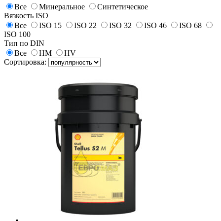
Все
Минеральное
Синтетическое
Вязкость ISO
Все
ISO 15
ISO 22
ISO 32
ISO 46
ISO 68
ISO 100
Тип по DIN
Все
HM
HV
Сортировка: