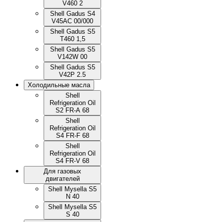
V460 2
Shell Gadus S4
V45AC 00/000
Shell Gadus S5
T460 1,5
Shell Gadus S5
V142W 00
Shell Gadus S5
V42P 2.5
Холодильные масла
Shell
Refrigeration Oil
S2 FR-A 68
Shell
Refrigeration Oil
S4 FR-F 68
Shell
Refrigeration Oil
S4 FR-V 68
Для газовых
двигателей
Shell Mysella S5
N 40
Shell Mysella S5
S 40