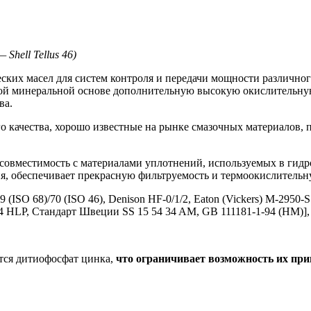
 Shell Tellus 46)
ских масел для систем контроля и передачи мощности различн
ой минеральной основе дополнительную высокую окислительную
ва.
го качества, хорошо известные на рынке смазочных материалов,
совместимость с материалами уплотнений, используемых в гидр
я, обеспечивает прекрасную фильтруемость и термоокислительну
)/69 (ISO 68)/70 (ISO 46), Denison HF-0/1/2, Eaton (Vickers) M-29
LP, Стандарт Швеции SS 15 54 34 AM, GB 111181-1-94 (HM)], Bo
тся дитиофосфат цинка,
что ограничивает возможность их при