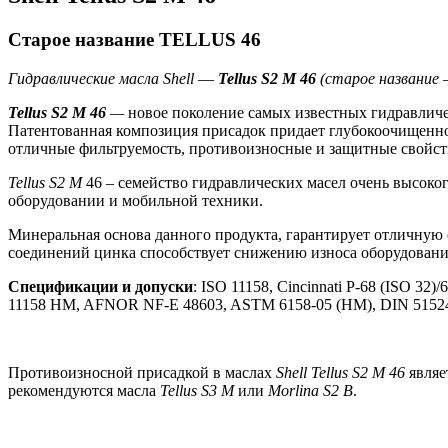
Старое название TELLUS 46
Гидравлические масла Shell
—
Tellus S2 M 46
(старое название —
Tellus S2 M
46
—
новое поколение самых известных гидравличе
Патентованная композиция присадок придает глубокоочищенн
отличные фильтруемость, противоизносные и защитные свойст
Tellus S2 M
46 – семейство гидравлических масел очень высоко
оборудовании и мобильной техники.
Минеральная основа данного продукта, гарантирует отличную 
соединений цинка способствует снижению износа оборудовани
Спецификации и допуски
: ISO 11158, Cincinnati P-68 (ISO 32
11158 HM, AFNOR NF-E 48603, ASTM 6158-05 (HM), DIN 51524 H
Противоизносной присадкой в маслах
Shell Tellus S2 M 46
являе
рекомендуются масла
Tellus S3 M
или
Morlina S2 B
.