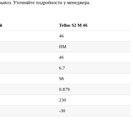
овывоз. Уточняйте подробности у менеджера.
й
Tellus S2 M 46
46
HM
46
6.7
98
0.879
230
-30