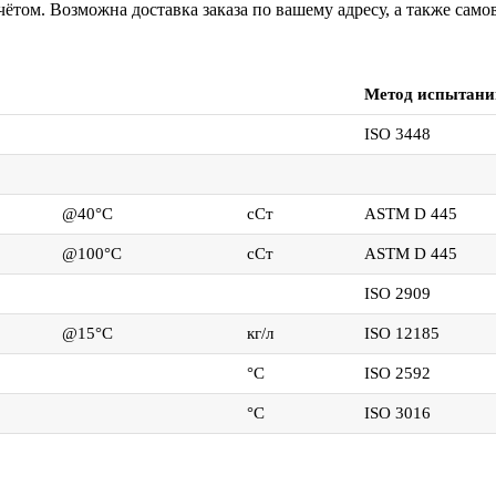
ётом. Возможна доставка заказа по вашему адресу, а также сам
Метод испытани
ISO 3448
@40°C
сСт
ASTM D 445
@100°C
сСт
ASTM D 445
ISO 2909
@15°C
кг/л
ISO 12185
°C
ISO 2592
°C
ISO 3016