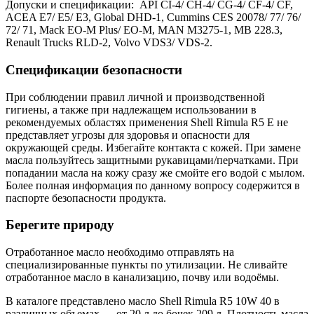
Допуски и спецификации: API CI-4/ CH-4/ CG-4/ CF-4/ CF,
ACEA E7/ E5/ E3, Global DHD-1, Cummins CES 20078/ 77/ 76/
72/ 71, Mack EO-M Plus/ EO-M, MAN M3275-1, MB 228.3,
Renault Trucks RLD-2, Volvo VDS3/ VDS-2.
Спецификации безопасности
При соблюдении правил личной и производственной
гигиены, а также при надлежащем использовании в
рекомендуемых областях применения Shell Rimula R5 E не
представляет угрозы для здоровья и опасности для
окружающей среды. Избегайте контакта с кожей. При замене
масла пользуйтесь защитными рукавицами/перчатками. При
попадании масла на кожу сразу же смойте его водой с мылом.
Более полная информация по данному вопросу содержится в
паспорте безопасности продукта.
Берегите природу
Отработанное масло необходимо отправлять на
специализированные пункты по утилизации. Не сливайте
отработанное масло в канализацию, почву или водоёмы.
В каталоге представлено масло Shell Rimula R5 10W 40 в
различных объемах — от 20 л до бочек 209 л. Плотность масла