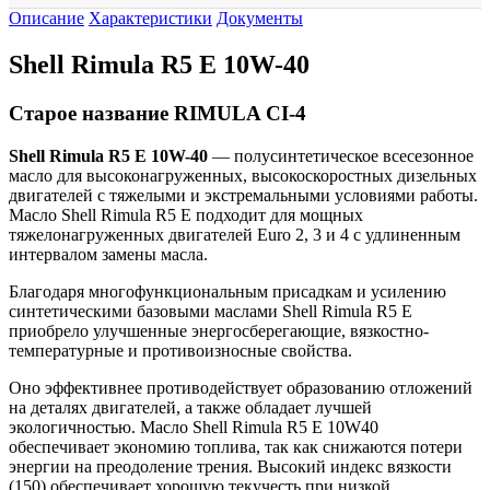
Описание
Характеристики
Документы
Shell Rimula R5 E 10W-40
Старое название RIMULA CI-4
Shell Rimula R5 E 10W-40
— полусинтетическое всесезонное
масло для высоконагруженных, высокоскоростных дизельных
двигателей с тяжелыми и экстремальными условиями работы.
Масло Shell Rimula R5 E подходит для мощных
тяжелонагруженных двигателей Euro 2, 3 и 4 с удлиненным
интервалом замены масла.
Благодаря многофункциональным присадкам и усилению
синтетическими базовыми маслами Shell Rimula R5 E
приобрело улучшенные энергосберегающие, вязкостно-
температурные и противоизносные свойства.
Оно эффективнее противодействует образованию отложений
на деталях двигателей, а также обладает лучшей
экологичностью. Масло Shell Rimula R5 E 10W40
обеспечивает экономию топлива, так как снижаются потери
энергии на преодоление трения. Высокий индекс вязкости
(150) обеспечивает хорошую текучесть при низкой