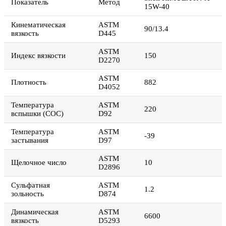
Показатель
Метод
15W-40
Кинематическая
ASTM
90/13.4
вязкость
D445
ASTM
Индекс вязкости
150
D2270
ASTM
Плотность
882
D4052
Температура
ASTM
220
вспышки (СОС)
D92
Температура
ASTM
-39
застывания
D97
ASTM
Щелочное число
10
D2896
Сульфатная
ASTM
1.2
зольность
D874
Динамическая
ASTM
6600
вязкость
D5293