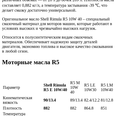
составляет 0,882 кг/л, а температура застывания -39 ℃, что
делает смазку достаточно универсальной.
Оригинальное масло Shell Rimula R5 10W 40 – специальный
смазочный материал для моторов машин, которые работают в
условиях высоких и чрезвычайно высоких нагрузок.
Относится к полусинтетическим видам смазочных
материалов. Обеспечивает надежную защиту деталей
двигателя, экономию топлива и высокое качество смазывания
в любой сезон.
Моторные масла R5
R5 M
Shell Rimula
R5 LE
R5 LM
Параметр
10W
R5 E 10W/40
10W30
10W40
40
Кинематическая
90/13.4
89/13.4
82.4/12.2
81/12.8
вязкость
Плотность
882
882
864.8
851
Температура