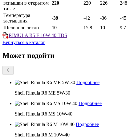
вспышки в открытом
220
220
226
248
тигле
Температура
-39
-42
-36
-45
застывания
Щелочное число
10
15.8
10
9.7
RIMULA R5 E 10W-40 TDS
Вернуться в каталог
Может подойти
Подробнее
Shell Rimula R6 ME 5W-30
Подробнее
Shell Rimula R6 MS 10W-40
Подробнее
Shell Rimula R6 M 10W-40