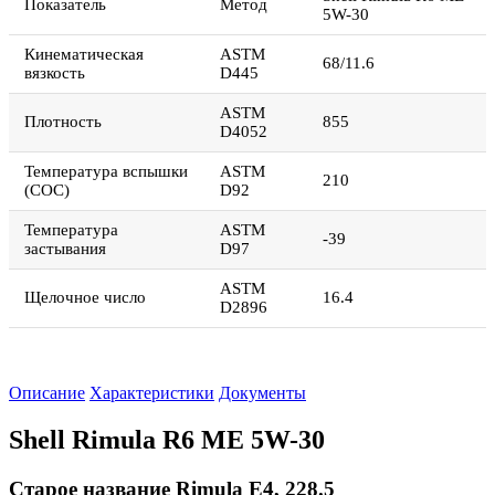
Показатель
Метод
5W-30
Кинематическая
ASTM
68/11.6
вязкость
D445
ASTM
Плотность
855
D4052
Температура вспышки
ASTM
210
(СОС)
D92
Температура
ASTM
-39
застывания
D97
ASTM
Щелочное число
16.4
D2896
Описание
Характеристики
Документы
Shell Rimula R6 ME 5W-30
Старое название Rimula E4, 228.5