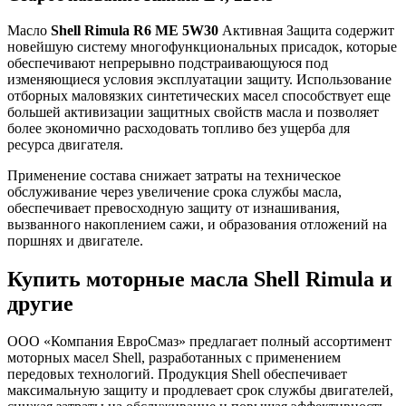
Масло
Shell
Rimula
R
6
ME
5
W
30
Активная Защита содержит
новейшую систему многофункциональных присадок, которые
обеспечивают непрерывно подстраивающуюся под
изменяющиеся условия эксплуатации защиту. Использование
отборных маловязких синтетических масел способствует еще
большей активизации защитных свойств масла и позволяет
более экономично расходовать топливо без ущерба для
ресурса двигателя.
Применение состава снижает затраты на техническое
обслуживание через увеличение срока службы масла,
обеспечивает превосходную защиту от изнашивания,
вызванного накоплением сажи, и образования отложений на
поршнях и двигателе.
Купить моторные масла Shell Rimula и
другие
ООО «Компания ЕвроСмаз» предлагает полный ассортимент
моторных масел Shell, разработанных с применением
передовых технологий. Продукция Shell обеспечивает
максимальную защиту и продлевает срок службы двигателей,