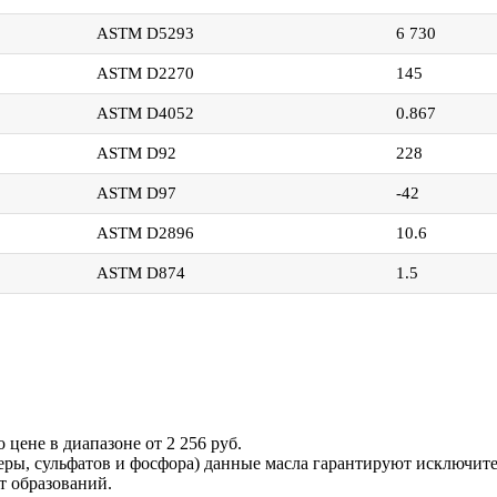
ASTM D5293
6 730
ASTM D2270
145
ASTM D4052
0.867
ASTM D92
228
ASTM D97
-42
ASTM D2896
10.6
ASTM D874
1.5
 цене в диапазоне от 2 256 руб.
серы, сульфатов и фосфора) данные масла гарантируют исключи
т образований.