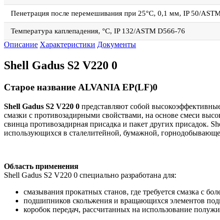
Пенетрация после перемешивания при 25°С, 0,1 мм, IP 50/AST
Температура каплепадения, °С, IP 132/ASTM D566-76
Описание
Характеристики
Документы
Shell Gadus S2 V220 0
Старое название ALVANIA EP(LF)0
Shell
Gadus
S
2
V
220 0
представляют собой высокоэффективные
смазки с противозадирными свойствами, на основе смеси высок
свинца противозадирная присадка и пакет других присадок. S
использующихся в сталелитейной, бумажной, горнодобывающей 
Область применения
Shell Gadus S2 V220 0 специально разработана для:
смазывания прокатных станов, где требуется смазка с бо
подшипников скольжения и вращающихся элементов подши
коробок передач, рассчитанных на использование полужи