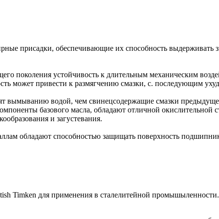
дирные присадки, обеспечивающие их способность выдерживать з
его поколения устойчивость к длительным механическим возде
ость может привести к размягчению смазки, с. последующим ух
оят вымыванию водой, чем свинецсодержащие смазки предыдуще
омпоненты базового масла, обладают отличной окислительной с
ообразования и загустевания.
еталлам обладают способностью защищать поверхность подшипник
itish Timken для применения в сталелитейной промышыленности