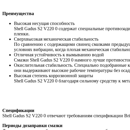
Преимущества
Высокая несущая способность
Shell Gadus S2 V220 0 содержат специальные противоза
пленки.
Сверхвысокая механическая стабильность
По сравнению с содержащими свинец смазками предыдущ
условиях вибрации, когда плохая механическая стабильн
Отличная устойчивость к вымыванию водой
Смазки Shell Gadus S2 V220 0 намного лучше противост
Окислительная стабильность. Специально подобранные к
они выдерживают высокие рабочие температуры без осадк
Высокая степень коррозионной защиты
Shell Gadus S2 V220 0 благодаря сильному сродству к м
Спецификации
Shell Gadus S2 V220 0 отвечают требованиям спецификации Br
Периоды дозаправки смазки