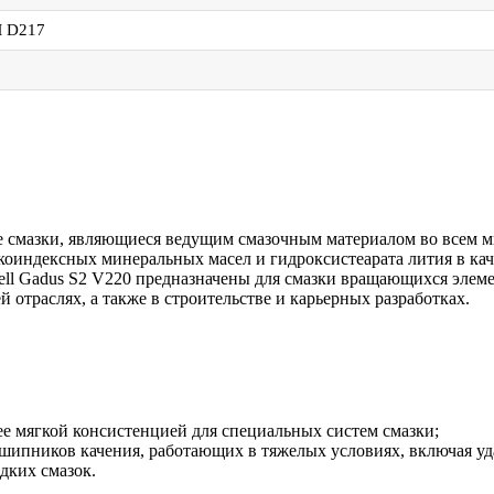
M D217
 смазки, являющиеся ведущим смазочным материалом во всем 
оиндексных минеральных масел и гидроксистеарата лития в качес
hell Gadus S2 V220 предназначены для смазки вращающихся эле
отраслях, а также в строительстве и карьерных разработках.
лее мягкой консистенцией для специальных систем смазки;
пников качения, работающих в тяжелых условиях, включая уда
дких смазок.