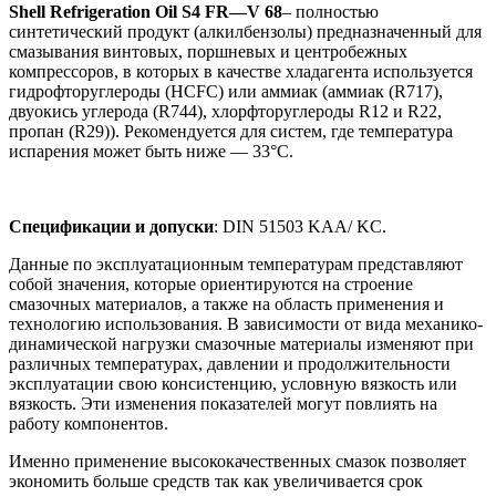
Shell
Refrigeration
Oil
S
4
FR
—
V
68
– полностью
синтетический продукт (алкилбензолы) предназначенный для
смазывания винтовых, поршневых и центробежных
компрессоров, в которых в качестве хладагента используется
гидрофторуглероды (HCFC) или аммиак (аммиак (R717),
двуокись углерода (R744), хлорфторуглероды R12 и R22,
пропан (R29)). Рекомендуется для систем, где температура
испарения может быть ниже — 33°C.
Спецификации и допуски
: DIN 51503 KAA/ KC.
Данные по эксплуатационным температурам представляют
собой значения, которые ориентируются на строение
смазочных материалов, а также на область применения и
технологию использования. В зависимости от вида механико-
динамической нагрузки смазочные материалы изменяют при
различных температурах, давлении и продолжительности
эксплуатации свою консистенцию, условную вязкость или
вязкость. Эти изменения показателей могут повлиять на
работу компонентов.
Именно применение высококачественных смазок позволяет
экономить больше средств так как увеличивается срок