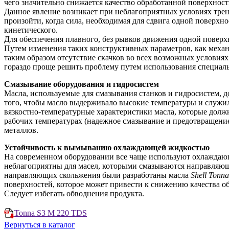
чего значительно снижается качество обработанной поверхност
Данное явление возникает при неблагоприятных условиях трен
произойти, когда сила, необходимая для сдвига одной поверхно
кинетического.
Для обеспечения плавного, без рывков движения одной повер
Путем изменения таких конструктивных параметров, как механи
таким образом отсутствие скачков во всех возможных условиях 
гораздо проще решить проблему путем использования специаль
Смазывание оборудования и гидросистем
Масла, используемые для смазывания станков и гидросистем,
того, чтобы масло выдерживало высокие температуры и служил
вязкостно-температурные характеристики масла, которые должн
рабочих температурах (надежное смазывание и предотвращени
металлов.
Устойчивость к вымыванию охлаждающей жидкостью
На современном оборудовании все чаще используют охлаждающ
неблагоприятны для масел, которыми смазываются направляющи
направляющих скольжения были разработаны масла
Shell
Tonna
поверхностей, которое может привести к снижению качества о
Следует избегать обводнения продукта.
Tonna S3 M 220 TDS
Вернуться в каталог