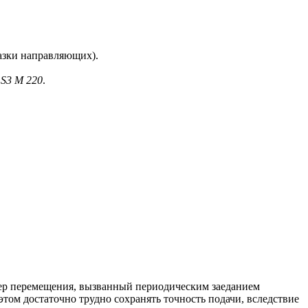
азки направляющих).
S
3
M
220
.
тер перемещения, вызванный периодическим заеданием
этом достаточно трудно сохранять точность подачи, вследствие