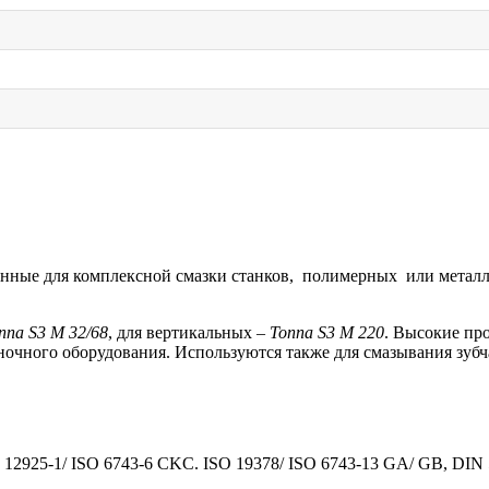
танные для комплексной смазки станков, полимерных или мета
nna
S
3
M
32/68
, для вертикальных –
Tonna
S
3
M
220
. Высокие пр
аночного оборудования. Используются также для смазывания зуб
 12925-1/ ISO 6743-6 CKC. ISO 19378/ ISO 6743-13 GA/ GB, DIN 51