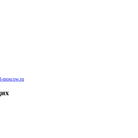
l-moscow.ru
щих