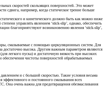
ельных скоростей скользящих поверхностей. Это может
сти сдвига, например, когда статическое трение больше
 статического и кинетического должно быть как можно ниже
епени управлять явлением ‘stick-slip’, однако, обеспечить
тации благоприятствуют возникновению явления ‘stick-slip’,
кторы, смазываемые с помощью циркуляционных систем. Для
ыла достаточно высока. Другим важным параметром являются
для легкого пуска) и достаточную вязкость при высоких
 и обеспечения чистоты поверхностей обрабатываемых
давлением и с большой скоростью. Такие условия весьма
ия эффективного и постоянного смазывания всех
. Она очень важна для предотвращения обезмасливания