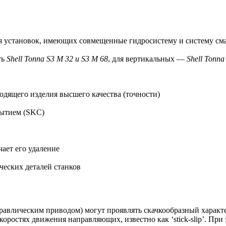
ля установок, имеющих совмещенные гидросистему и систему см
ть
Shell
Tonna
S
3
M
32 и
S
3
M
68
, для вертикальных —
Shell
Tonna
одящего изделия высшего качества (точности)
рытием (SKC)
ает его удаление
еских деталей станков
дравлическим приводом) могут проявлять скачкообразный харак
ростях движения направляющих, известно как ‘stick-slip’. При 