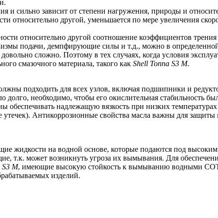
и.
ия и сильно зависит от степени нагружения, природы и относит
сти относительно другой, уменьшается по мере увеличения скоро
хности относительно другой соотношение коэффициентов трения
змы подачи, демпфирующие силы и т.д., можно в определенной ст
довольно сложно. Поэтому в тех случаях, когда условия эксплуа
ного смазочного материала, такого как
Shell
Tonna
S
3
M
.
 должны подходить для всех узлов, включая подшипники и реду
о долго, необходимо, чтобы его окислительная стабильность б
ы обеспечивать надлежащую вязкость при низких температурах (
е утечек). Антикоррозионные свойства масла важны для защиты
ие жидкости на водной основе, которые подаются под высоким 
е, т.к. может возникнуть угроза их вымывания. Для обеспечен
S
3
M
, имеющие высокую стойкость к вымыванию водными СОТС
брабатываемых изделий.