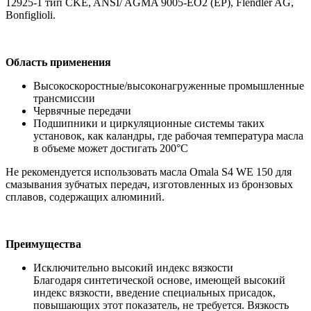
12925-1 тип CKE, ANSI/ AGMA 9005-EO2 (EP), Flendler AG,
Bonfiglioli.
Область применения
Высокоскоростные/высоконагруженные промышленные
трансмиссии
Червячные передачи
Подшипники и циркуляционные системы таких
установок, как каландры, где рабочая температура масла
в объеме может достигать 200°С
Не рекомендуется использовать масла Omala S4 WE 150 для
смазывания зубчатых передач, изготовленных из бронзовых
сплавов, содержащих алюминий.
Преимущества
Исключительно высокий индекс вязкости
Благодаря синтетической основе, имеющей высокий
индекс вязкости, введение специальных присадок,
повышающих этот показатель, не требуется. Вязкость