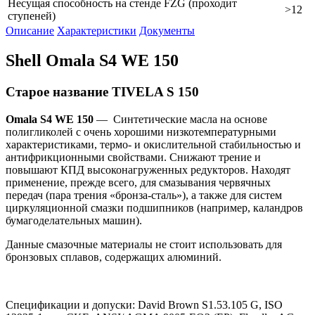
Несущая способность на стенде FZG (проходит
>12
ступеней)
Описание
Характеристики
Документы
Shell Omala S4 WE 150
Старое название TIVELA S 150
Omala
S
4
WE
150
— Синтетические масла на основе
полигликолей с очень хорошими низкотемпературными
характеристиками, термо- и окислительной стабильностью и
антифрикционными свойствами. Снижают трение и
повышают КПД высоконагруженных редукторов. Находят
применение, прежде всего, для смазывания червячных
передач (пара трения «бронза-сталь»), а также для систем
циркуляционной смазки подшипников (например, каландров
бумагоделательных машин).
Данные смазочные материалы не стоит использовать для
бронзовых сплавов, содержащих алюминий.
Спецификации и допуски: David Brown S1.53.105 G, ISO